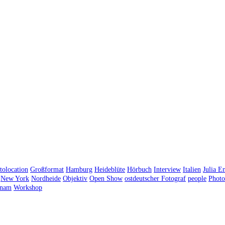
tolocation
Großformat
Hamburg
Heideblüte
Hörbuch
Interview
Italien
Julia E
New York
Nordheide
Objektiv
Open Show
ostdeutscher Fotograf
people
Photo
tnam
Workshop