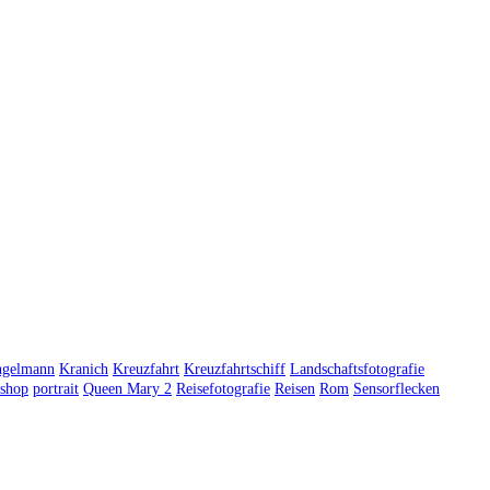
ngelmann
Kranich
Kreuzfahrt
Kreuzfahrtschiff
Landschaftsfotografie
shop
portrait
Queen Mary 2
Reisefotografie
Reisen
Rom
Sensorflecken