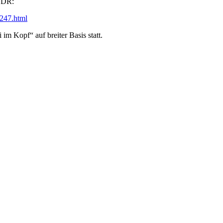
 NDR:
h247.html
m Kopf“ auf breiter Basis statt.