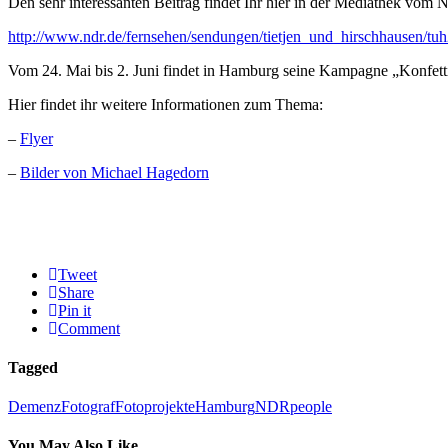
Den sehr interessanten Beitrag findet Ihr hier in der Mediathek vom
http://www.ndr.de/fernsehen/sendungen/tietjen_und_hirschhausen/tu
Vom 24. Mai bis 2. Juni findet in Hamburg seine Kampagne „Konfetti i
Hier findet ihr weitere Informationen zum Thema:
–
Flyer
–
Bilder von Michael Hagedorn
Tweet
Share
Pin it
Comment
Tagged
Demenz
Fotograf
Fotoprojekte
Hamburg
NDR
people
You May Also Like