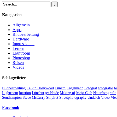
Kategorien
Allgemein
Apps
Bildbearbeitung
Hardware
Impressionen
Lernen
Lightroom
Photoshop
Reisen
Videos
Schlagwörter
Bildbearbeitung
Calvin Hollywood
Cunard
Engelmann
Fotograf
fotografie
fo
Lightroom
location
Lüneburger Heide
Making of
Mojo Club
Naturfotografie
Southampton
Steve McCurry
Stilpirat
Streetphotography
Undeloh
Video
Vie
Facebook