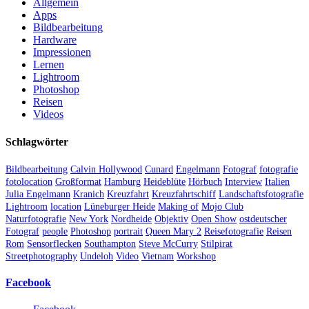
Allgemein
Apps
Bildbearbeitung
Hardware
Impressionen
Lernen
Lightroom
Photoshop
Reisen
Videos
Schlagwörter
Bildbearbeitung
Calvin Hollywood
Cunard
Engelmann
Fotograf
fotografie
fotolocation
Großformat
Hamburg
Heideblüte
Hörbuch
Interview
Italien
Julia Engelmann
Kranich
Kreuzfahrt
Kreuzfahrtschiff
Landschaftsfotografie
Lightroom
location
Lüneburger Heide
Making of
Mojo Club
Naturfotografie
New York
Nordheide
Objektiv
Open Show
ostdeutscher
Fotograf
people
Photoshop
portrait
Queen Mary 2
Reisefotografie
Reisen
Rom
Sensorflecken
Southampton
Steve McCurry
Stilpirat
Streetphotography
Undeloh
Video
Vietnam
Workshop
Facebook