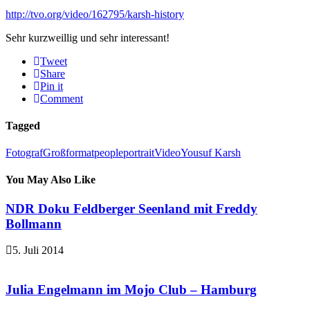
http://tvo.org/video/162795/karsh-history
Sehr kurzweillig und sehr interessant!
Tweet
Share
Pin it
Comment
Tagged
Fotograf
Großformat
people
portrait
Video
Yousuf Karsh
You May Also Like
NDR Doku Feldberger Seenland mit Freddy
Bollmann
5. Juli 2014
Julia Engelmann im Mojo Club – Hamburg