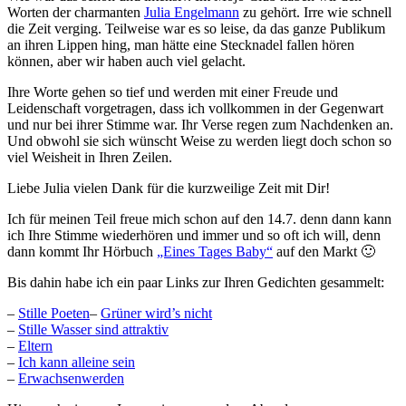
Worten der charmanten
Julia Engelmann
zu gehört. Irre wie schnell
die Zeit verging. Teilweise war es so leise, da das ganze Publikum
an ihren Lippen hing, man hätte eine Stecknadel fallen hören
können, aber wir haben auch viel gelacht.
Ihre Worte gehen so tief und werden mit einer Freude und
Leidenschaft vorgetragen, dass ich vollkommen in der Gegenwart
und nur bei ihrer Stimme war. Ihr Verse regen zum Nachdenken an.
Und obwohl sie sich wünscht Weise zu werden liegt doch schon so
viel Weisheit in Ihren Zeilen.
Liebe Julia vielen Dank für die kurzweilige Zeit mit Dir!
Ich für meinen Teil freue mich schon auf den 14.7. denn dann kann
ich Ihre Stimme wiederhören und immer und so oft ich will, denn
dann kommt Ihr Hörbuch
„Eines Tages Baby“
auf den Markt 🙂
Bis dahin habe ich ein paar Links zur Ihren Gedichten gesammelt:
–
Stille Poeten
–
Grüner wird’s nicht
–
Stille Wasser sind attraktiv
–
Eltern
–
Ich kann alleine sein
–
Erwachsenwerden