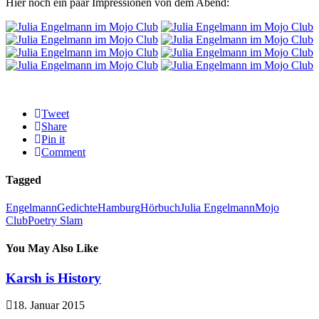
Hier noch ein paar Impressionen von dem Abend:
Tweet
Share
Pin it
Comment
Tagged
Engelmann
Gedichte
Hamburg
Hörbuch
Julia Engelmann
Mojo
Club
Poetry Slam
You May Also Like
Karsh is History
18. Januar 2015