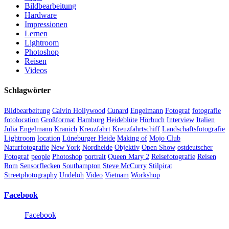
Bildbearbeitung
Hardware
Impressionen
Lernen
Lightroom
Photoshop
Reisen
Videos
Schlagwörter
Bildbearbeitung
Calvin Hollywood
Cunard
Engelmann
Fotograf
fotografie
fotolocation
Großformat
Hamburg
Heideblüte
Hörbuch
Interview
Italien
Julia Engelmann
Kranich
Kreuzfahrt
Kreuzfahrtschiff
Landschaftsfotografie
Lightroom
location
Lüneburger Heide
Making of
Mojo Club
Naturfotografie
New York
Nordheide
Objektiv
Open Show
ostdeutscher
Fotograf
people
Photoshop
portrait
Queen Mary 2
Reisefotografie
Reisen
Rom
Sensorflecken
Southampton
Steve McCurry
Stilpirat
Streetphotography
Undeloh
Video
Vietnam
Workshop
Facebook
Facebook