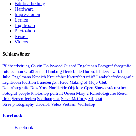
Bildbearbeitung
Hardware
Impressionen
Lernen
Lightroom
Photoshop
Reisen
Videos
Schlagwörter
Bildbearbeitung
Calvin Hollywood
Cunard
Engelmann
Fotograf
fotografie
fotolocation
Großformat
Hamburg
Heideblüte
Hörbuch
Interview
Italien
Julia Engelmann
Kranich
Kreuzfahrt
Kreuzfahrtschiff
Landschaftsfotografie
Lightroom
location
Lüneburger Heide
Making of
Mojo Club
Naturfotografie
New York
Nordheide
Objektiv
Open Show
ostdeutscher
Fotograf
people
Photoshop
portrait
Queen Mary 2
Reisefotografie
Reisen
Rom
Sensorflecken
Southampton
Steve McCurry
Stilpirat
Streetphotography
Undeloh
Video
Vietnam
Workshop
Facebook
Facebook