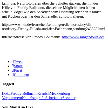
kann u.a. Naturfotografen über die Schulter gucken, die mit der
Hilfe von Freddy Bollmann, die seltene Möglichkeiten haben
scheue Vögel wie den Seeadler beim Fischfang oder den Kranich
mit Kücken oder gar den Schreiadler zu fotografieren:
https://www.ndr.de/fernsehen/sendungen/die_nordstory/die-
nordstory-Freddy-Fallada-und-der-Faehrmann,sendung243328.html
Internetadresse von Freddy Bollmann:
http://www.ranger-tours.de/
Tweet
Share
Pin it
Comment
Tagged
Doku
Freddy Bollmann
Kranich
Mecklenburg-
Vorpommern
Naturfotografie
Schreiadler
Seeadler
You May Also Like