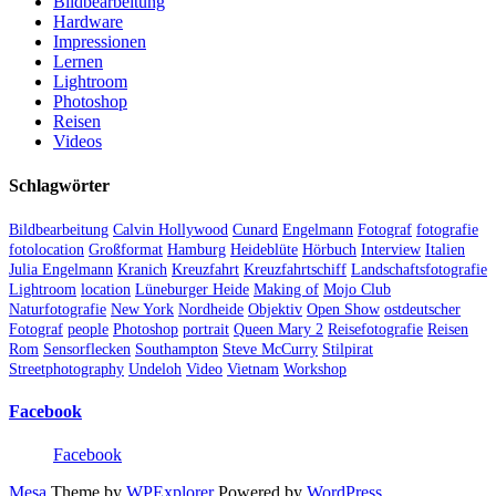
Bildbearbeitung
Hardware
Impressionen
Lernen
Lightroom
Photoshop
Reisen
Videos
Schlagwörter
Bildbearbeitung
Calvin Hollywood
Cunard
Engelmann
Fotograf
fotografie
fotolocation
Großformat
Hamburg
Heideblüte
Hörbuch
Interview
Italien
Julia Engelmann
Kranich
Kreuzfahrt
Kreuzfahrtschiff
Landschaftsfotografie
Lightroom
location
Lüneburger Heide
Making of
Mojo Club
Naturfotografie
New York
Nordheide
Objektiv
Open Show
ostdeutscher
Fotograf
people
Photoshop
portrait
Queen Mary 2
Reisefotografie
Reisen
Rom
Sensorflecken
Southampton
Steve McCurry
Stilpirat
Streetphotography
Undeloh
Video
Vietnam
Workshop
Facebook
Facebook
Mesa
Theme by
WPExplorer
Powered by
WordPress