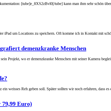
 Dokumentation: [tube]e_8XS2zBvl0[/tube] kann man ihm sehr schön üb
oder iPad um Locations zu speichern. Oft komme ich in Kontakt mit sch
ografiert demenzkranke Menschen
ein Projekt, wo er demenzkranke Menschen mit seiner Kamera begleitet
de?
z ein weisses Reh geben soll. Später sollten wir noch erfahren, dass 
r 79,99 Euro)