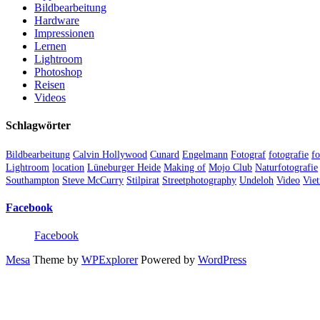
Bildbearbeitung
Hardware
Impressionen
Lernen
Lightroom
Photoshop
Reisen
Videos
Schlagwörter
Bildbearbeitung
Calvin Hollywood
Cunard
Engelmann
Fotograf
fotografie
fo
Lightroom
location
Lüneburger Heide
Making of
Mojo Club
Naturfotografie
Southampton
Steve McCurry
Stilpirat
Streetphotography
Undeloh
Video
Vie
Facebook
Facebook
Mesa
Theme by
WPExplorer
Powered by
WordPress