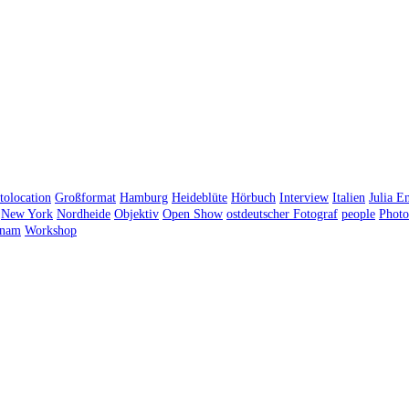
tolocation
Großformat
Hamburg
Heideblüte
Hörbuch
Interview
Italien
Julia E
New York
Nordheide
Objektiv
Open Show
ostdeutscher Fotograf
people
Photo
tnam
Workshop