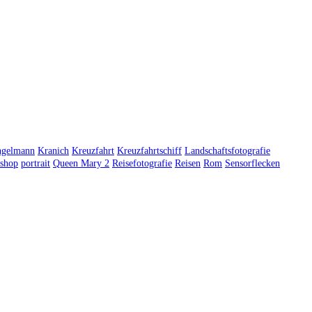
ngelmann
Kranich
Kreuzfahrt
Kreuzfahrtschiff
Landschaftsfotografie
shop
portrait
Queen Mary 2
Reisefotografie
Reisen
Rom
Sensorflecken