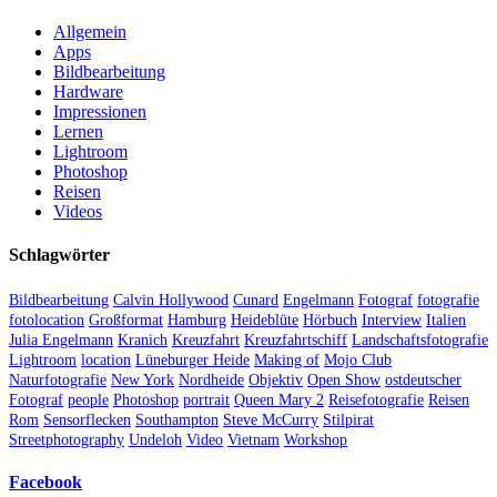
Allgemein
Apps
Bildbearbeitung
Hardware
Impressionen
Lernen
Lightroom
Photoshop
Reisen
Videos
Schlagwörter
Bildbearbeitung
Calvin Hollywood
Cunard
Engelmann
Fotograf
fotografie
fotolocation
Großformat
Hamburg
Heideblüte
Hörbuch
Interview
Italien
Julia Engelmann
Kranich
Kreuzfahrt
Kreuzfahrtschiff
Landschaftsfotografie
Lightroom
location
Lüneburger Heide
Making of
Mojo Club
Naturfotografie
New York
Nordheide
Objektiv
Open Show
ostdeutscher
Fotograf
people
Photoshop
portrait
Queen Mary 2
Reisefotografie
Reisen
Rom
Sensorflecken
Southampton
Steve McCurry
Stilpirat
Streetphotography
Undeloh
Video
Vietnam
Workshop
Facebook