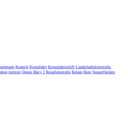
ngelmann
Kranich
Kreuzfahrt
Kreuzfahrtschiff
Landschaftsfotografie
shop
portrait
Queen Mary 2
Reisefotografie
Reisen
Rom
Sensorflecken