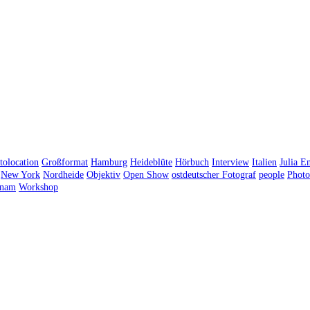
tolocation
Großformat
Hamburg
Heideblüte
Hörbuch
Interview
Italien
Julia E
New York
Nordheide
Objektiv
Open Show
ostdeutscher Fotograf
people
Photo
tnam
Workshop