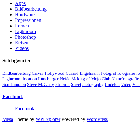
Apps
Bildbearbeitung
Hardware
Impressionen
Lernen
Lightroom
Photoshop
Reisen
Videos
Schlagwörter
Bildbearbeitung
Calvin Hollywood
Cunard
Engelmann
Fotograf
fotografie
fo
Lightroom
location
Lüneburger Heide
Making of
Mojo Club
Naturfotografie
Southampton
Steve McCurry
Stilpirat
Streetphotography
Undeloh
Video
Vie
Facebook
Facebook
Mesa
Theme by
WPExplorer
Powered by
WordPress