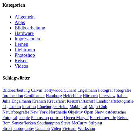
Kategorien
Allgemein
Apps
Bildbearbeitung
Hardware
Impressionen
Lernen
Lightroom
Photoshop
Reisen
Videos
Schlagwörter
Bildbearbeitung
Calvin Hollywood
Cunard
Engelmann
Fotograf
fotografie
fotolocation
Großformat
Hamburg
Heideblüte
Hörbuch
Interview
Italien
Julia Engelmann
Kranich
Kreuzfahrt
Kreuzfahrtschiff
Landschaftsfotografie
Lightroom
location
Lüneburger Heide
Making of
Mojo Club
Naturfotografie
New York
Nordheide
Objektiv
Open Show
ostdeutscher
Fotograf
people
Photoshop
portrait
Queen Mary 2
Reisefotografie
Reisen
Rom
Sensorflecken
Southampton
Steve McCurry
Stilpirat
Streetphotography
Undeloh
Video
Vietnam
Workshop