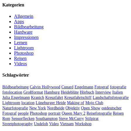
Kategorien
Allgemein
Apps
Bildbearbeitung
Hardware
Impressionen
Lernen
Lightroom
Photoshop
Reisen
Videos
Schlagwörter
Bildbearbeitung
Calvin Hollywood
Cunard
Engelmann
Fotograf
fotografie
fotolocation
Großformat
Hamburg
Heideblüte
Hörbuch
Interview
Italien
Julia Engelmann
Kranich
Kreuzfahrt
Kreuzfahrtschiff
Landschaftsfotografie
Lightroom
location
Lüneburger Heide
Making of
Mojo Club
Naturfotografie
New York
Nordheide
Objektiv
Open Show
ostdeutscher
Fotograf
people
Photoshop
portrait
Queen Mary 2
Reisefotografie
Reisen
Rom
Sensorflecken
Southampton
Steve McCurry
Stilpirat
Streetphotography
Undeloh
Video
Vietnam
Workshop