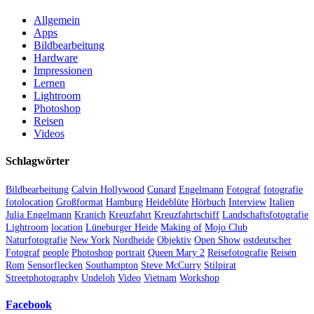
Allgemein
Apps
Bildbearbeitung
Hardware
Impressionen
Lernen
Lightroom
Photoshop
Reisen
Videos
Schlagwörter
Bildbearbeitung
Calvin Hollywood
Cunard
Engelmann
Fotograf
fotografie
fotolocation
Großformat
Hamburg
Heideblüte
Hörbuch
Interview
Italien
Julia Engelmann
Kranich
Kreuzfahrt
Kreuzfahrtschiff
Landschaftsfotografie
Lightroom
location
Lüneburger Heide
Making of
Mojo Club
Naturfotografie
New York
Nordheide
Objektiv
Open Show
ostdeutscher
Fotograf
people
Photoshop
portrait
Queen Mary 2
Reisefotografie
Reisen
Rom
Sensorflecken
Southampton
Steve McCurry
Stilpirat
Streetphotography
Undeloh
Video
Vietnam
Workshop
Facebook