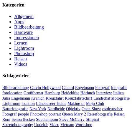
Kategorien
Allgemein
Apps
Bildbearbeitung
Hardware
Impressionen
Lernen
Lightroom
Photoshop
Reisen
Videos
Schlagwörter
Bildbearbeitung
Calvin Hollywood
Cunard
Engelmann
Fotograf
fotografie
fotolocation
Großformat
Hamburg
Heideblüte
Hörbuch
Interview
Italien
Julia Engelmann
Kranich
Kreuzfahrt
Kreuzfahrtschiff
Landschaftsfotografie
Lightroom
location
Lüneburger Heide
Making of
Mojo Club
Naturfotografie
New York
Nordheide
Objektiv
Open Show
ostdeutscher
Fotograf
people
Photoshop
portrait
Queen Mary 2
Reisefotografie
Reisen
Rom
Sensorflecken
Southampton
Steve McCurry
Stilpirat
Streetphotography
Undeloh
Video
Vietnam
Workshop